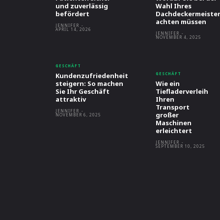
und zuverlässig
Wahl Ihres
befördert
Dachdeckermeister
achten müssen
JENNIFER
-
APRIL 14, 2026
JENNIFER
-
NOVEMBER 4, 2025
GESCHÄFT
GESCHÄFT
Kundenzufriedenheit
steigern: So machen
Wie ein
Sie Ihr Geschäft
Tiefladerverleih
attraktiv
Ihren
Transport
JENNIFER
-
großer
NOVEMBER 6, 2025
Maschinen
erleichtert
JENNIFER
-
SEPTEMBER 10, 2025